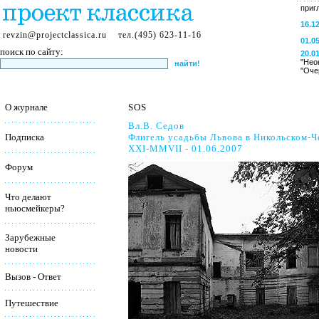
приг
16.1
revzin@projectclassica.ru
тел.(495) 623-11-16
01.0
поиск по сайту:
20.0
"Нео
"Оче
О журнале
SOS
Вл.В. Седов
Флигель усадьбы Львова в Никольском-
Подписка
XXI-MMVII - 01.06.2007
Форум
Что делают
ньюсмейкеры?
Зарубежные
новости
Вызов - Ответ
Путешествие