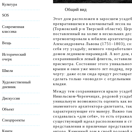
Культура
Общий вид
SOS
Этот дом расположен в заросшем усадеб
превратившемся в клочковатый лесок на
Современная
(Торжокский р-н Тверской области). Цер
классика
поставленный на холме в нескольких дес
отремонтировали к юбилею архитектора
Вещь
Александровича Львова (1751–1803), со
себя эту усадьбу; немного «поработали»
домом ледником-пирамидой. А вот дом, 
Исторический
сохранившийся левый флигель, оставили
очерк
присмотра. Состояние этого уникального
крыши и окон уже много лет подряд, п
Школа
черту: даже если сюда придут реставра
сделать только «новодел» с отдельными
Художественный
кладки.
дневник
Между тем сохранившееся крыло усадеб
Никольском-Черенчицах, родовой усадьб
Дискуссия
уникальную возможность оценить как в
знаменитого архитектора-дилетанта, та
Объект
характеризующие его манеру. Важно так
создавалась «для себя», то есть отражал
Спецпроекты
существующий идеал расположения и ст
представления и приличные представлен
Книги
автора. Каменный дом в своей родовой у