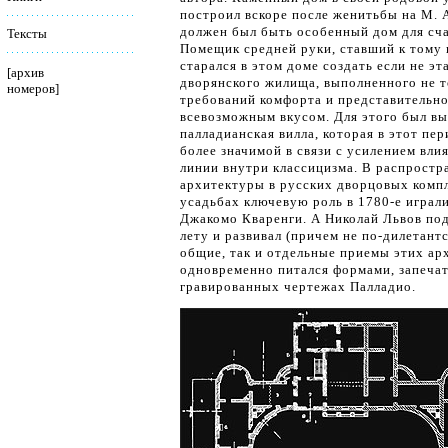
построил вскоре после женитьбы на М. А
должен был быть особенный дом для сч
Тексты
Помещик средней руки, ставший к тому 
старался в этом доме создать если не эт
[
архив
дворянского жилища, выполненного не т
номеров
]
требований комфорта и представительно
всевозможным вкусом. Для этого был вы
палладианская вилла, которая в этот пер
более значимой в связи с усилением вли
линии внутри классицизма. В распрост
архитектуры в русских дворцовых комп
усадьбах ключевую роль в 1780-е играл
Джакомо Кваренги. А Николай Львов под
лету и развивал (причем не по-дилетантс
общие, так и отдельные приемы этих ар
одновременно питался формами, запеча
гравированных чертежах Палладио.