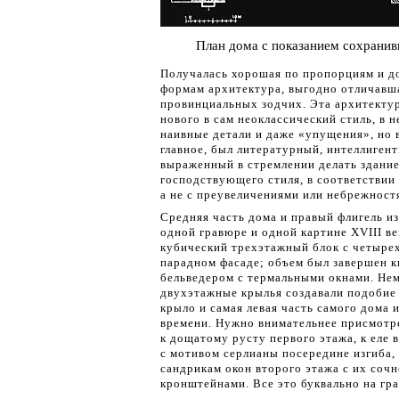
План дома с показанием сохранив
Получалась хорошая по пропорциям и д
формам архитектура, выгодно отличавш
провинциальных зодчих. Эта архитектур
нового в сам неоклассический стиль, в 
наивные детали и даже «упущения», но в
главное, был литературный, интеллиген
выраженный в стремлении делать здание
господствующего стиля, в соответствии
а не с преувеличениями или небрежност
Средняя часть дома и правый флигель из
одной гравюре и одной картине XVIII ве
кубический трехэтажный блок с четыре
парадном фасаде; объем был завершен к
бельведером с термальными окнами. Не
двухэтажные крылья создавали подобие
крыло и самая левая часть самого дома 
времени. Нужно внимательнее присмотре
к дощатому русту первого этажа, к еле
с мотивом серлианы посередине изгиба,
сандрикам окон второго этажа с их соч
кронштейнами. Все это буквально на гр